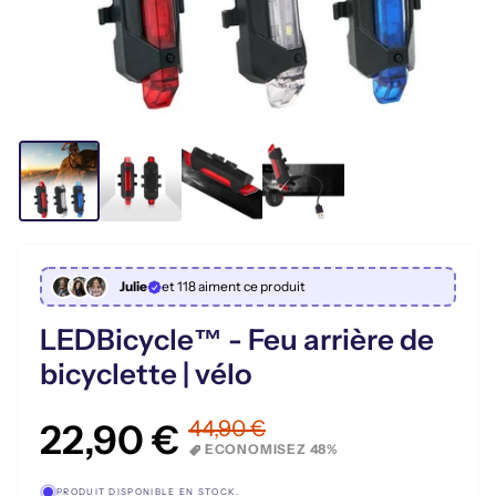
Julie
et 118 aiment ce produit
LEDBicycle™ - Feu arrière de
bicyclette | vélo
PRODUIT DISPONIBLE EN STOCK.