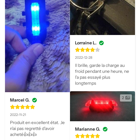
Lorraine L.
2022-12-28
Il brille, garde la charge au 
froid pendant une heure, ne 
l'a pas essayé plus 
longtemps
2
Marcel G.
2022-11-21
Produit en excellent état. Je 
n'ai pas regretté d'avoir 
Marianne G.
acheté👍👍👍