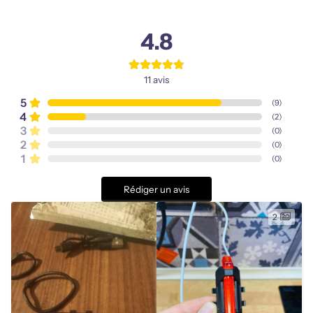
4.8
11
avis
5
(
9
)
4
(
2
)
3
(
0
)
2
(
0
)
1
(
0
)
Rédiger un avis
2