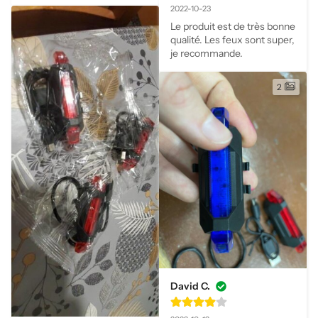
2022-10-23
Le produit est de très bonne 
qualité. Les feux sont super, 
je recommande.
2
David C.