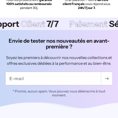
100% satisfaits ou remboursés
client Français
vous répond sous
pendant 30j.
24h/7j sur 7.
lient
7/7
Paiement
Sécurisé
Envie de tester nos nouveautés en avant-
première ?
Soyez les premiers à découvrir nos nouvelles collections et
offres exclusives dédiées à la performance et au bien-être.
E-mail
* Promis, aucun spam. Vous pouvez vous désinscrire à tout
moment.