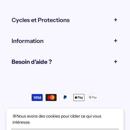
Cycles et Protections
Information
Besoin d'aide ?
Moyens
de
paiement
© 2026,
Cycles et Protections
🍪Nous avons des cookies pour cibler ce qui vous
Politique de remboursement
intéresse.
Politique de confidentialité
Conditions d’utilisation